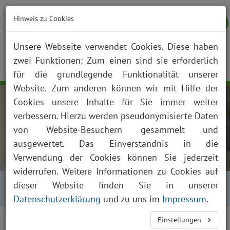
Hinweis zu Cookies
Unsere Webseite verwendet Cookies. Diese haben
zwei Funktionen: Zum einen sind sie erforderlich
NOTFALL
KONTAKT
ANFAHRT
JOBS
SUCHE
Togg
für die grundlegende Funktionalität unserer
navig
Website. Zum anderen können wir mit Hilfe der
Cookies unsere Inhalte für Sie immer weiter
verbessern. Hierzu werden pseudonymisierte Daten
von Website-Besuchern gesammelt und
ausgewertet. Das Einverständnis in die
Verwendung der Cookies können Sie jederzeit
widerrufen. Weitere Informationen zu Cookies auf
Startseite
Über uns
Aktuelles
Kalender
dieser Website finden Sie in unserer
Kalender Tagesansicht
Datenschutzerklärung
und zu uns im
Impressum
.
<
>
Einstellungen