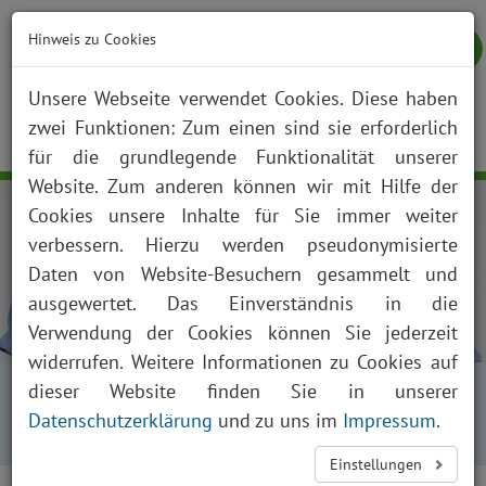
Hinweis zu Cookies
Unsere Webseite verwendet Cookies. Diese haben
zwei Funktionen: Zum einen sind sie erforderlich
NOTFALL
KONTAKT
ANFAHRT
JOBS
SUCHE
Togg
für die grundlegende Funktionalität unserer
navig
Website. Zum anderen können wir mit Hilfe der
Cookies unsere Inhalte für Sie immer weiter
verbessern. Hierzu werden pseudonymisierte
Daten von Website-Besuchern gesammelt und
ausgewertet. Das Einverständnis in die
Verwendung der Cookies können Sie jederzeit
widerrufen. Weitere Informationen zu Cookies auf
Startseite
Karriere
dieser Website finden Sie in unserer
Studierende im Praktischen Jahr
Datenschutzerklärung
und zu uns im
Impressum
.
Aktuelle Meldung Praktisches Jahr
Einstellungen