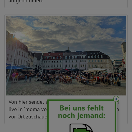
aufgenommen.
x
Von hier sendet am kommenden Freitag das ZDF
live in "moma vor Ort". Alle Interessierten dürfen
vor Ort zuschauen.