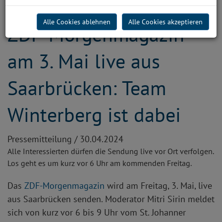
Alle Cookies ablehnen
Alle Cookies akzeptieren
ZDF-Morgenmagazin
am 3. Mai live aus
Saarbrücken: Team
Winterberg ist dabei
Pressemitteilung /
30.04.2024
Alle Interessierten dürfen die Sendung live vor Ort verfolgen.
Los geht es um kurz vor 6 Uhr am kommenden Freitag.
Das
ZDF-Morgenmagazin
wird am Freitag, 3. Mai, live
aus Saarbrücken senden. Moderator Mitri Sirin meldet
sich von kurz vor 6 bis 9 Uhr vom St. Johanner