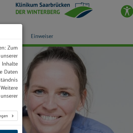
Presse
Einweiser
nen: Zum
 unserer
 Inhalte
te Daten
ständnis
 Weitere
unserer
ungen