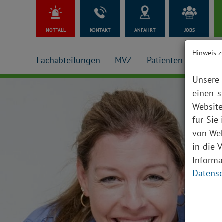
NOTFALL
KONTAKT
ANFAHRT
JOBS
Hinweis z
Fachabteilungen
MVZ
Patienten + Besuch
Unsere 
einen s
Website
für Sie
von Web
in die 
Inform
Datensc