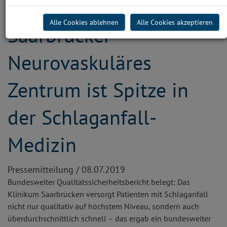
Alle Cookies ablehnen
Alle Cookies akzeptieren
Saarbrücker
Neurovaskuläres
Zentrum ist Spitze in
der Schlaganfall-
Medizin
Pressemitteilung /
08.07.2019
Bundesweiter Qualitätssicherheitsbericht belegt: Das
Klinikum Saarbrücken versorgt Patienten mit Schlaganfall
nicht nur qualitativ auf höchstem Niveau, sondern auch
überdurchschnittlich schnell – das ergab ein bundesweiter