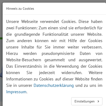
Hinweis zu Cookies
Unsere Webseite verwendet Cookies. Diese haben
zwei Funktionen: Zum einen sind sie erforderlich für
NOTFALL
KONTAKT
ANFAHRT
JOBS
SUCHE
Togg
die grundlegende Funktionalität unserer Website.
navig
Zum anderen können wir mit Hilfe der Cookies
unsere Inhalte für Sie immer weiter verbessern.
Hierzu werden pseudonymisierte Daten von
Website-Besuchern gesammelt und ausgewertet.
Das Einverständnis in die Verwendung der Cookies
können Sie jederzeit widerrufen. Weitere
Informationen zu Cookies auf dieser Website finden
Startseite
Karriere
Sie in unserer
Datenschutzerklärung
und zu uns im
Studierende im Praktischen Jahr
Impressum
.
Aktuelle Meldung Praktisches Jahr
Einstellungen