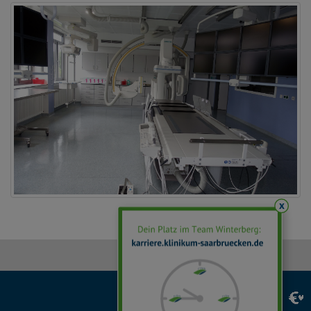
x
Facebook
Instagram
LinkedIn
YouTube
TikTok