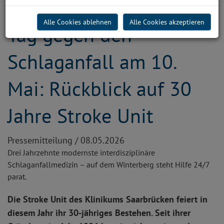
Alle Cookies ablehnen
Alle Cookies akzeptieren
Tag gegen den
Schlaganfall am 10.
Mai: Rückblick auf 30
Jahre Stroke Unit
Pressemitteilung /
08.05.2026
Drei Jahrzehnte modernste interdisziplinäre
Schlaganfallmedizin – auf dem Winterberg steht Hilfe 24/7
parat.
Die Stroke Unit des Klinikums Saarbrücken feiert in
diesem Jahr ihr 30
‑j
ähriges Bestehen. Seit ihrer