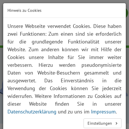
Hinweis zu Cookies
Unsere Webseite verwendet Cookies. Diese haben
zwei Funktionen: Zum einen sind sie erforderlich
NOTFALL
KONTAKT
ANFAHRT
JOBS
SUCHE
Togg
für die grundlegende Funktionalität unserer
navig
Website. Zum anderen können wir mit Hilfe der
Cookies unsere Inhalte für Sie immer weiter
verbessern. Hierzu werden pseudonymisierte
Daten von Website-Besuchern gesammelt und
ausgewertet. Das Einverständnis in die
Verwendung der Cookies können Sie jederzeit
widerrufen. Weitere Informationen zu Cookies auf
Startseite
Karriere
dieser Website finden Sie in unserer
Studierende im Praktischen Jahr
Datenschutzerklärung
und zu uns im
Impressum
.
Aktuelle Meldung Praktisches Jahr
Einstellungen