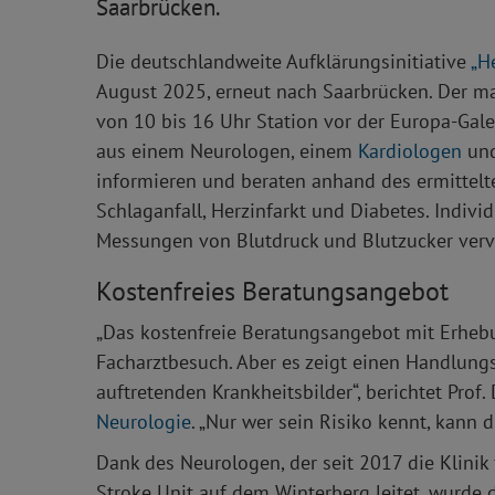
Saarbrücken.
Die deutschlandweite Aufklärungsinitiative
„H
August 2025, erneut nach Saarbrücken. Der ma
von 10 bis 16 Uhr Station vor der Europa-Gal
aus einem Neurologen, einem
Kardiologen
und
informieren und beraten anhand des ermittelte
Schlaganfall, Herzinfarkt und Diabetes. Indiv
Messungen von Blutdruck und Blutzucker vervo
Kostenfreies Beratungsangebot
„Das kostenfreie Beratungsangebot mit Erhebu
Facharztbesuch. Aber es zeigt einen Handlungsb
auftretenden Krankheitsbilder“, berichtet Prof.
Neurologie
. „Nur wer sein Risiko kennt, kann 
Dank des Neurologen, der seit 2017 die Klinik f
Stroke Unit auf dem Winterberg leitet, wurde d