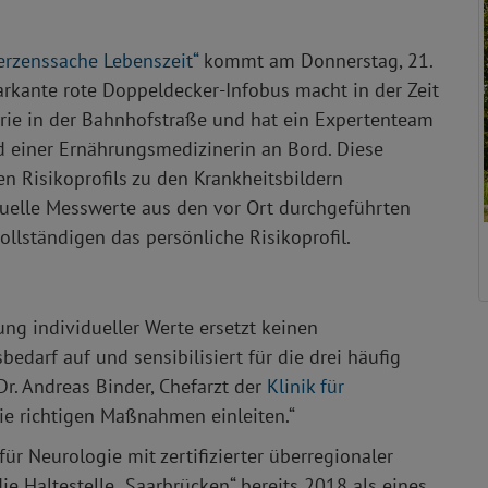
erzenssache Lebenszeit“
kommt am Donnerstag, 21.
rkante rote Doppeldecker-Infobus macht in der Zeit
erie in der Bahnhofstraße und hat ein Expertenteam
 einer Ernährungsmedizinerin an Bord. Diese
n Risikoprofils zu den Krankheitsbildern
iduelle Messwerte aus den vor Ort durchgeführten
llständigen das persönliche Risikoprofil.
ng individueller Werte ersetzt keinen
edarf auf und sensibilisiert für die drei häufig
 Dr. Andreas Binder, Chefarzt der
Klinik für
die richtigen Maßnahmen einleiten.“
ür Neurologie mit zertifizierter überregionaler
ie Haltestelle „Saarbrücken“ bereits 2018 als eines