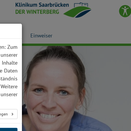
Presse
Einweiser
nen: Zum
 unserer
 Inhalte
te Daten
ständnis
 Weitere
unserer
ungen