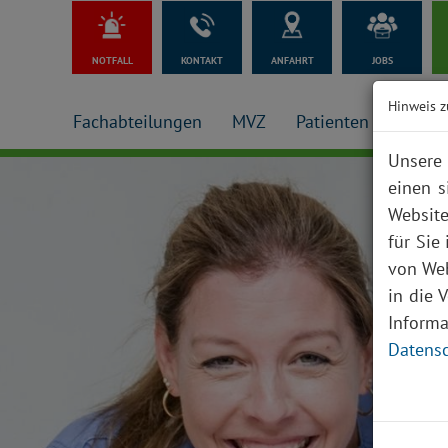
NOTFALL
KONTAKT
ANFAHRT
JOBS
Hinweis z
Fachabteilungen
MVZ
Patienten + Besuch
Unsere 
einen s
Website
für Sie
von Web
in die 
Inform
Datensc